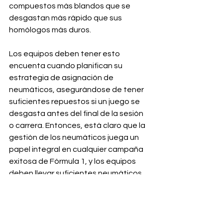
compuestos más blandos que se 
desgastan más rápido que sus 
homólogos más duros.
Los equipos deben tener esto 
encuenta cuando planifican su 
estrategia de asignación de 
neumáticos, asegurándose de tener 
suficientes repuestos si un juego se 
desgasta antes del final de la sesión 
o carrera. Entonces, está claro que la 
gestión de los neumáticos juega un 
papel integral en cualquier campaña 
exitosa de Fórmula 1, y los equipos 
deben llevar suficientes neumáticos 
en cada GranPremio para seguir 
siendo competitivos durante todo el 
fin de semana de carrera. Esto, por 
supuesto, significa desde la 